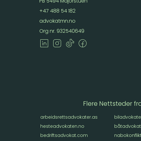
PB 5494 Majorstuen
+47 488 54 182
advokatmn.no
Org nr. 932540649
Flere Nettsteder fr
arbeidsrettsadvokater.as
biladvokate
hesteadvokaten.no
båtadvokat
bedriftsadvokat.com
nabokonflik