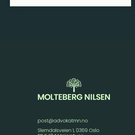
post@advokatmn.no
Slemdalsveien 1, 0369 Oslo