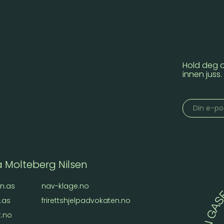
Hold deg 
innen juss
a Molteberg Nilsen
n.as
nav-klage.no
.as
frirettshjelpadvokaten.no
t.no