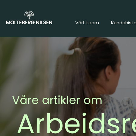
Vårt team
Vårt team
Kundehisto
Kundehisto
Våre artikler om
Arbeidsr