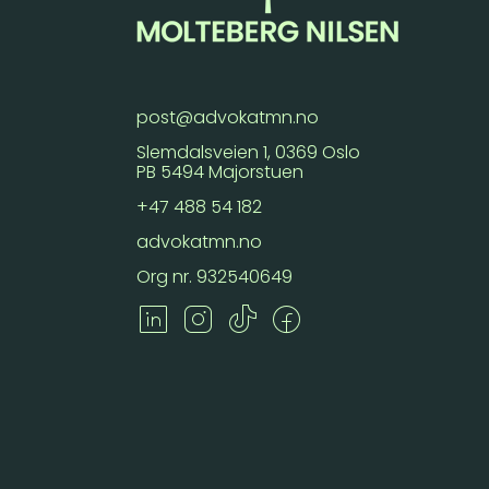
post@advokatmn.no
Slemdalsveien 1, 0369 Oslo
PB 5494 Majorstuen
+47 488 54 182
advokatmn.no
Org nr. 932540649