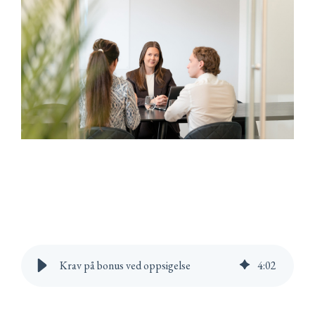
Krav på bonus ved oppsigelse
4
:
02