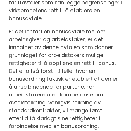
tariffavtaler som kan legge begrensninger i
virksomhetens rett til å etablere en
bonusavtale.
Er det innført en bonusavtale mellom
arbeidsgiver og arbeidstaker, er det
innholdet av denne avtalen som danner
grunnlaget for arbeidstakers mulige
rettigheter til å opptjene en rett til bonus.
Det er altså først i tilfeller hvor en
bonusordning faktisk er etablert at den er
å anse bindende for partene. For
arbeidstakere uten kompetanse om
avtaletolkning, vanligvis tolkning av
standardkontrakter, vil mange først i
ettertid få klarlagt sine rettigheter i
forbindelse med en bonusordning.