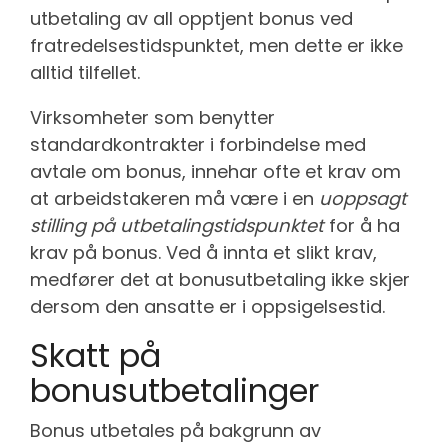
utbetaling av all opptjent bonus ved
fratredelsestidspunktet, men dette er ikke
alltid tilfellet.
Virksomheter som benytter
standardkontrakter i forbindelse med
avtale om bonus, innehar ofte et krav om
at arbeidstakeren må være i en
uoppsagt
stilling på utbetalingstidspunktet
for å ha
krav på bonus. Ved å innta et slikt krav,
medfører det at bonusutbetaling ikke skjer
dersom den ansatte er i oppsigelsestid.
Skatt på
bonusutbetalinger
Bonus utbetales på bakgrunn av