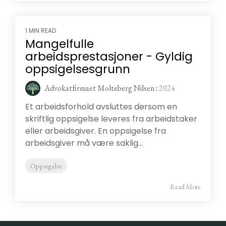
1 MIN READ
Mangelfulle
arbeidsprestasjoner - Gyldig
oppsigelsesgrunn
Advokatfirmaet Molteberg Nilsen
:
2024
Et arbeidsforhold avsluttes dersom en
skriftlig oppsigelse leveres fra arbeidstaker
eller arbeidsgiver. En oppsigelse fra
arbeidsgiver må være saklig...
Oppsigelse
Read More