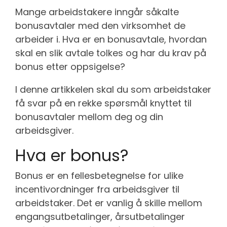
Mange arbeidstakere inngår såkalte
bonusavtaler med den virksomhet de
arbeider i. Hva er en bonusavtale, hvordan
skal en slik avtale tolkes og har du krav på
bonus etter oppsigelse?
I denne artikkelen skal du som arbeidstaker
få svar på en rekke spørsmål knyttet til
bonusavtaler mellom deg og din
arbeidsgiver.
Hva er bonus?
Bonus er en fellesbetegnelse for ulike
incentivordninger fra arbeidsgiver til
arbeidstaker. Det er vanlig å skille mellom
engangsutbetalinger, årsutbetalinger