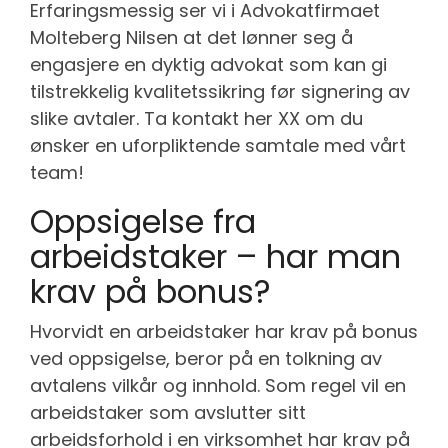
Erfaringsmessig ser vi i Advokatfirmaet
Molteberg Nilsen at det lønner seg å
engasjere en dyktig advokat som kan gi
tilstrekkelig kvalitetssikring før signering av
slike avtaler. Ta kontakt her XX om du
ønsker en uforpliktende samtale med vårt
team!
Oppsigelse fra
arbeidstaker – har man
krav på bonus?
Hvorvidt en arbeidstaker har krav på bonus
ved oppsigelse, beror på en tolkning av
avtalens vilkår og innhold. Som regel vil en
arbeidstaker som avslutter sitt
arbeidsforhold i en virksomhet har krav på