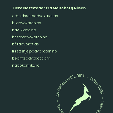
Flere Nettsteder fra Molteberg Nilsen
arbeidsrettsadvokater.as
biladvokaten.as
nav-klage.no
hesteadvokaten.no
båtadvokat.as
frirettshjelpadvokaten.no
bedriftsadvokat.com
nabokonflikt.no