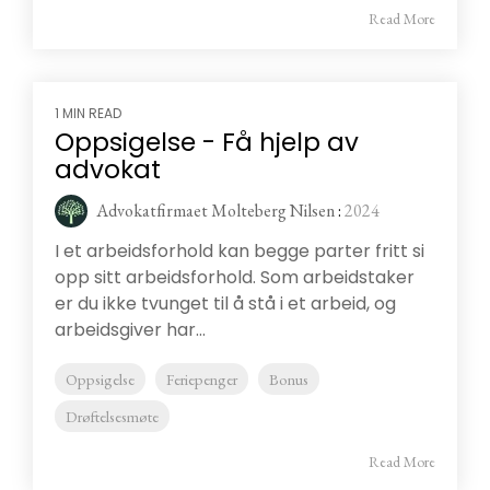
Read More
1 MIN READ
Oppsigelse - Få hjelp av
advokat
Advokatfirmaet Molteberg Nilsen
:
2024
I et arbeidsforhold kan begge parter fritt si
opp sitt arbeidsforhold. Som arbeidstaker
er du ikke tvunget til å stå i et arbeid, og
arbeidsgiver har...
Oppsigelse
Feriepenger
Bonus
Drøftelsesmøte
Read More