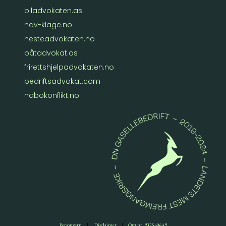
biladvokaten.as
nav-klage.no
hesteadvokaten.no
båtadvokat.as
frirettshjelpadvokaten.no
bedriftsadvokat.com
nabokonflikt.no
Personvern
|
Disclaimer
|
Org nr. 932540649