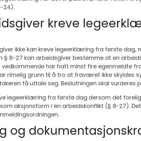
-24).
dsgiver kreve legeerklæ
iver ikke kan kreve legeerklæring fra første dag, m
en § 8-27 kan arbeidsgiver bestemme at en arbeidst
vedkommende har hatt minst fire egenmeldte frav
r rimelig grunn til å tro at fraværet ikke skyldes s
stakeren få uttale seg. Beslutningen skal vurderes 
eve legeerklæring fra første dag dersom det forel
m aksjonsform i en arbeidskonflikt (§ 8-27). Dette
enmeldingsordningen.
ng og dokumentasjonskr