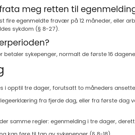
frata meg retten til egenmeldin
t fire egenmeldte fravær på 12 måneder, eller arb
kyldes sykdom (§ 8-27).
verperioden?
r betaler sykepenger, normalt de første 16 dagene
g
 i opptil tre dager, forutsatt to måneders ansette
 legeerklæring fra fjerde dag, eller fra første da
er samme regler: egenmelding i tre dager, derette
g kan føre til tap av sykepenger (§ 8-18).