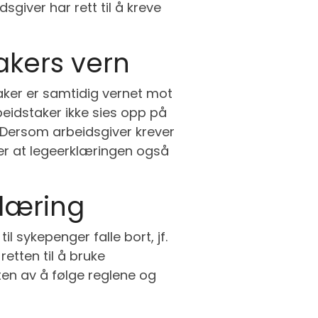
giver har rett til å kreve
akers vern
aker er samtidig vernet mot
beidstaker ikke sies opp på
 Dersom arbeidsgiver krever
er at legeerklæringen også
læring
l sykepenger falle bort, jf.
etten til å bruke
ten av å følge reglene og