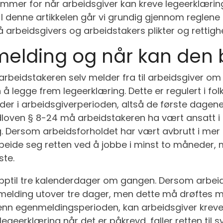
ammer for når arbeidsgiver kan kreve legeerklæring,
 I denne artikkelen går vi grundig gjennom reglene 
 arbeidsgivers og arbeidstakers plikter og rettighe
elding og når kan den 
rbeidstakeren selv melder fra til arbeidsgiver om
 å legge frem legeerklæring. Dette er regulert i fo
lder i arbeidsgiverperioden, altså de første dagen
gdloven § 8-24 må arbeidstakeren ha vært ansatt i
 Dersom arbeidsforholdet har vært avbrutt i mer 
beide seg retten ved å jobbe i minst to måneder,
ste.
pptil tre kalenderdager om gangen. Dersom arbeids
enmelding utover tre dager, men dette må drøftes me
enn egenmeldingsperioden, kan arbeidsgiver kreve 
legeerklæring når det er påkrevd, faller retten til 