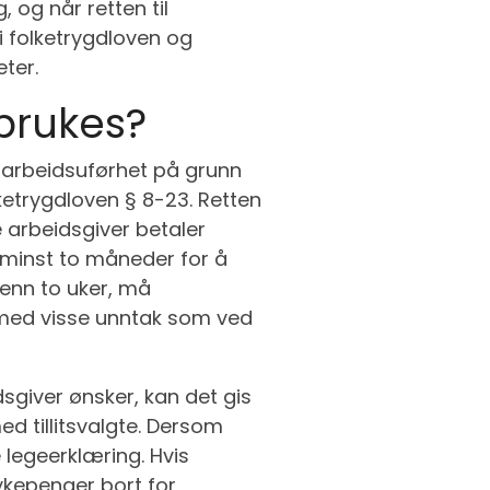
 og når retten til
i folketrygdloven og
ter.
brukes?
 arbeidsuførhet på grunn
lketrygdloven § 8-23. Retten
e arbeidsgiver betaler
 minst to måneder for å
enn to uker, må
 med visse unntak som ved
giver ønsker, kan det gis
d tillitsvalgte. Dersom
legeerklæring. Hvis
sykepenger bort for