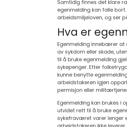
Samtidig finnes det klare r
egenmelding kan falle bort.
arbeidsmiljøloven, og ser på
Hva er egenm
Egenmelding innebærer at a
av sykdom eller skade, uten
til å bruke egenmelding gje
sykepenger. Etter folketry
kunne benytte egenmelding.
arbeidstakeren igjen oppar
permisjon eller militærtjene
Egenmelding kan brukes i o
utvidet rett til å bruke eg
sykefraværet varer lenger 
arbeidstakeren ikke leverer 