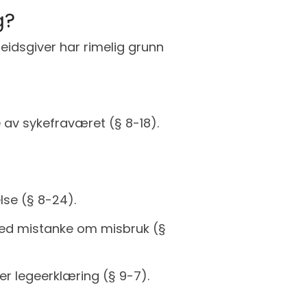
g?
eidsgiver har rimelig grunn
 av sykefraværet (§ 8-18).
lse (§ 8-24).
g ved mistanke om misbruk (§
r legeerklæring (§ 9-7).