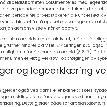
r må arbeidsuførheten dokumenteres med legeerklær
rbeidsgiverperioden dersom arbeidstakeren har rett 
for en periode før arbeidstakeren ble undersøkt av
ar forhindret fra å oppsøke lege. Legen kan utste
asjon dersom visse vilkår er oppfylt.
vær uten arbeidsrelatert aktivitet, må det forelig
grunner hindrer aktivitet. Erklæringen skal også i
muligheten for å gjenoppta arbeid (§ 8-7). Dette 
ument, men et viktig verktøy i oppfølgingen av syk
er og legeerklæring ve
jelder også ved barns eller barnepassers sykdom
 egenmelding de tre første dagene ved barns syk
erklæring. Dette gjelder både for arbeidstakere, fr