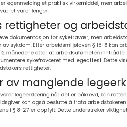
r egenmelding et praktisk virkemiddel, men arbeids
æret varer lenger.
 rettigheter og arbeidst
 kreve dokumentasjon for sykefravær, men arbeidst
 av sykdom. Etter arbeidsmiljøloven § 15-8 kan ar
12 månedene etter at arbeidsuførheten inntrådte.
umentere sykefraværet med legeattest. Dette vis
eidstakers rettigheter.
r av manglende legeerk
erer legeerklæring når det er påkrevd, kan retten ti
idsgiver kan også beslutte å frata arbeidstakeren r
e i § 8-27 er oppfylt. Dette understreker viktighe
.