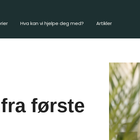
rier
Hva kan vi hjelpe deg med?
Artikler
fra første