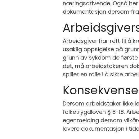
næringsdrivende. Også her e
dokumentasjon dersom frav
Arbeidsgivers
Arbeidsgiver har rett til å
usaklig oppsigelse på grunn
grunn av sykdom de første 
det, må arbeidstakeren dok
spiller en rolle i å sikre arb
Konsekvense
Dersom arbeidstaker ikke lev
folketrygdloven § 8-18. Arbe
egenmelding dersom vilkåren
levere dokumentasjon i tide