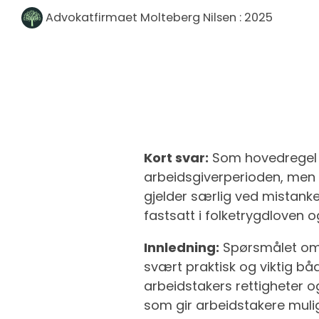
Advokatfirmaet Molteberg Nilsen
:
2025
Kort svar:
Som hovedregel 
arbeidsgiverperioden, men ar
gjelder særlig ved mistanke
fastsatt i folketrygdloven o
Innledning:
Spørsmålet om 
svært praktisk og viktig bå
arbeidstakers rettigheter o
som gir arbeidstakere muli