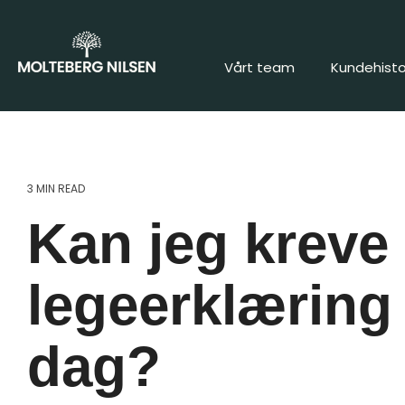
Vårt team
Kundehisto
3 MIN READ
Kan jeg kreve
legeerklæring 
dag?