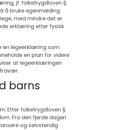
ing, jf. folketrygdloven §
til å bruke egenmelding.
 lege, med mindre det er
de erklæring etter fysisk
ge en legeerklæring som
nneholde en plan for videre
viser at legeerklæringen
efravær.
d barns
. Etter folketrygdloven §
dom. Fra den fjerde dagen
ilansere og selvstendig