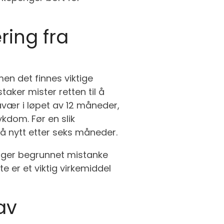
ring fra
en det finnes viktige
aker mister retten til å
ær i løpet av 12 måneder,
ykdom. Før en slik
på nytt etter seks måneder.
igger begrunnet mistanke
 er et viktig virkemiddel
av