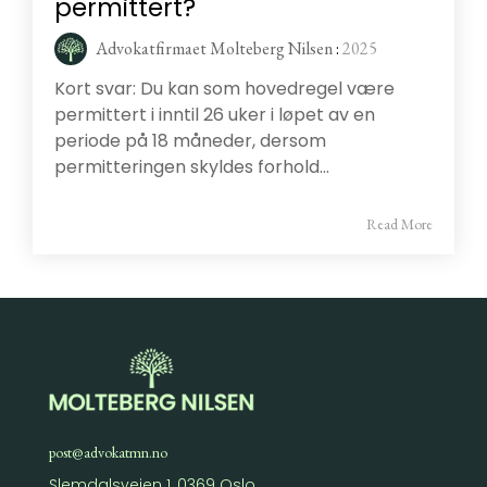
permittert?
Advokatfirmaet Molteberg Nilsen
:
2025
Kort svar: Du kan som hovedregel være
permittert i inntil 26 uker i løpet av en
periode på 18 måneder, dersom
permitteringen skyldes forhold...
Read More
post@advokatmn.no
Slemdalsveien 1, 0369 Oslo