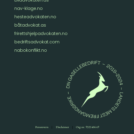
biladvokaten.as
nav-klage.no
hesteadvokaten.no
båtadvokat.as
frirettshjelpadvokaten.no
bedriftsadvokat.com
nabokonflikt.no
Personvern
|
Disclaimer
|
Org nr. 932540649